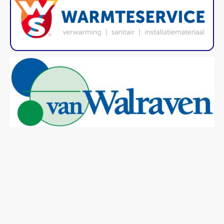
B-SAEVE Products BV is geregistreerd onder KVK nr.
67250807 en gevestigd met kantoor op
Fazantenkamp 809, 3607 EB Maarssen, tel.nr. 0346-
830146, Email mail@bsaeve.nl
©Auteursrecht. Alle rechten voorbehouden.