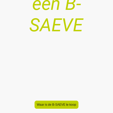
een B-
SAEVE
Lekkage, stankoverlast,
verstoppingen. Als loodgieter heeft u
er vast weleens mee te maken.
Installeert u regelmatig boilers of
kokend waterkranen en wilt u geen
gedoe achteraf? Voorkom problemen
met de B-SAEVE of de nieuwe B-
SAEVE +PLUS!
Waar is de B-SAEVE te koop