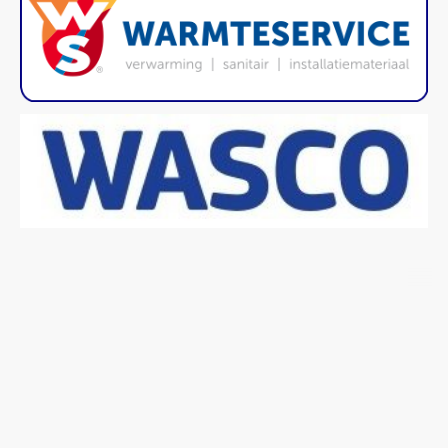
B-SAEVE Products BV is geregistreerd onder KVK nr.
67250807 en gevestigd met kantoor op
Fazantenkamp 809, 3607 EB Maarssen, tel.nr. 0346-
830146, Email mail@bsaeve.nl
©Auteursrecht. Alle rechten voorbehouden.